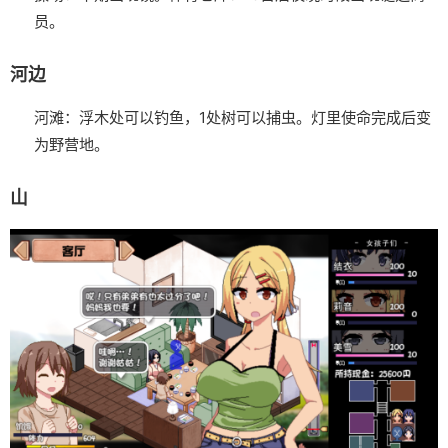
员。
河边
河滩：浮木处可以钓鱼，1处树可以捕虫。灯里使命完成后变
为野营地。
山