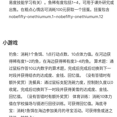
易度技能学习有关）。鱼稀有度包括1~4，可用于课外研究或
出售。
在粗点心情店可消耗100元获取一个扭蛋。扭蛋包含
nobefifty-onethiumum.1~nobefifty-onethiumum.12
小游戏
钓鱼：消耗1个鱼饵、1点行动点数、10点体力值。在河边获
得稀有度1~2的鱼，在海边获得稀有度3-4的鱼。
算术题：通
过鼠标作答10以内数字的算术题，完成后完成后切换到下一
时段并获得结衣的达成度、金钱、回忆值。（没有答错时有
额外奖赏）
洗餐具：通过鼠标支配洗碗力度，控制耐久度以0
收尾，完成后切换到下一时段并获得美雪的达成度、金钱、
回忆值。（没有答错时有额外奖赏）
体育训练：消耗10体力
值在学校操场与镜进行田径训练。可获得回忆值。
海底寻
宝：消耗1鱼饵在海边参加美月的寻宝活动。可获得鱼或迷之