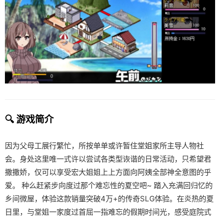
🔍 游戏简介
因为父母工展行繁忙，所按单单或许暂住堂姐家所主导人物社
会。身处这里唯一式许以尝试各类型诙谐的日常活动，只希望君
撒撒娇，仅可以享受宏大姐姐上上方面向阿姨全部神全意图的乎
爱。 种么赶紧步向度过那个难忘性的夏空吧~ 踏入充满回归忆的
乡间微屋，体验这款销量突破4万+的传奇SLG体验。在炎热的夏
日里，与堂姐一家度过首屈一指难忘的假期时间光，感受庭院式