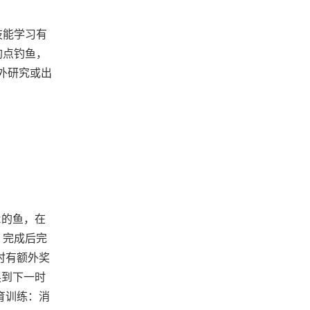
技能学习有
钓点钓鱼，
外研究或出
2的鱼，在
，完成后完
时有额外奖
换到下一时
育训练：消