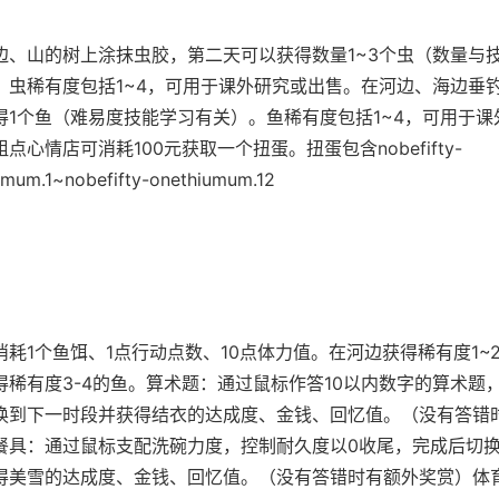
边、山的树上涂抹虫胶，第二天可以获得数量1~3个虫（数量与
。虫稀有度包括1~4，可用于课外研究或出售。
在河边、海边垂
得1个鱼（难易度技能学习有关）。鱼稀有度包括1~4，可用于课
粗点心情店可消耗100元获取一个扭蛋。扭蛋包含nobefifty-
umum.1~nobefifty-onethiumum.12
消耗1个鱼饵、1点行动点数、10点体力值。在河边获得稀有度1~
得稀有度3-4的鱼。
算术题：通过鼠标作答10以内数字的算术题
换到下一时段并获得结衣的达成度、金钱、回忆值。（没有答错
餐具：通过鼠标支配洗碗力度，控制耐久度以0收尾，完成后切
得美雪的达成度、金钱、回忆值。（没有答错时有额外奖赏）
体