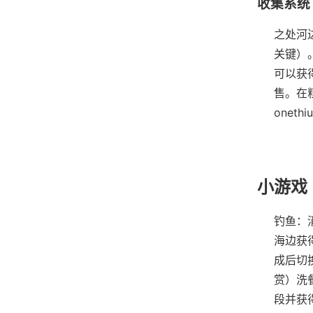
收集系统
之处河
关键）
可以获
售。
在
onethi
小游戏
钓鱼：
海边获
成后切
赏）
洗
段并获