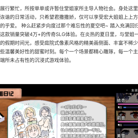
展行繁忙，所按单单或许暂住堂姐家所主导人物社会。身处这里
诙谐的日常活动，只希望君撒撒娇，仅可以享受宏大姐姐上上方
的乎爱。 种么赶紧步向度过那个难忘性的夏空吧~ 踏入充满回
这款销量突破4万+的传奇SLG体验。在炎热的夏日里，与堂姐
的假期时间光，感受庭院式像素风格的精美画侧面、丰富不稀少
些温馨美好性的甜蜜时刻。每个一个场景都精心雕琢，每一个主
端所未占有性的沉浸式游戏体验。