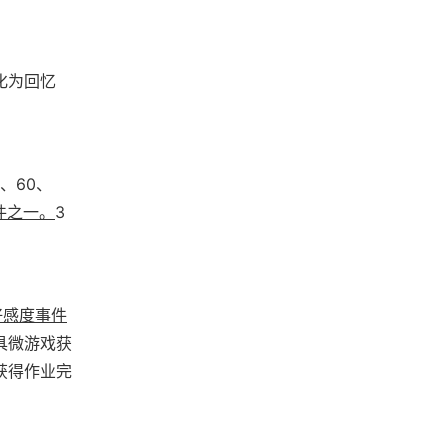
化为回忆
、60、
件之一。
3
好感度事件
具微游戏获
获得作业完