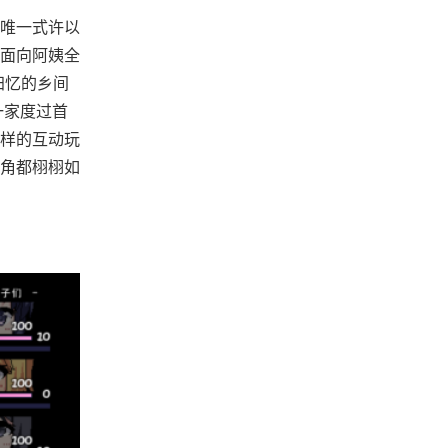
唯一式许以
面向阿姨全
归忆的乡间
一家度过首
样的互动玩
角都栩栩如