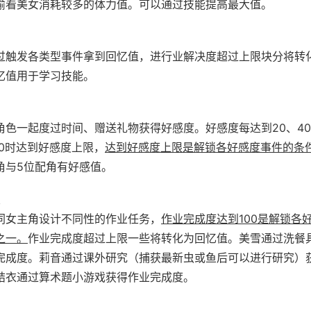
偷看美女消耗较多的体力值。
可以通过技能提高最大值。
过触发各类型事件拿到回忆值，进行业解决度超过上限块分将转
忆值用于学习技能。
角色一起度过时间、赠送礼物获得好感度。
好感度每达到20、40
00时达到好感度上限，
达到好感度上限是解锁各好感度事件的条
角与5位配角有好感值。
同女主角设计不同性的作业任务，
作业完成度达到100是解锁各
之一。
作业完成度超过上限一些将转化为回忆值。
美雪通过洗餐
完成度。
莉音通过课外研究（捕获最新虫或鱼后可以进行研究）
结衣通过算术题小游戏获得作业完成度。