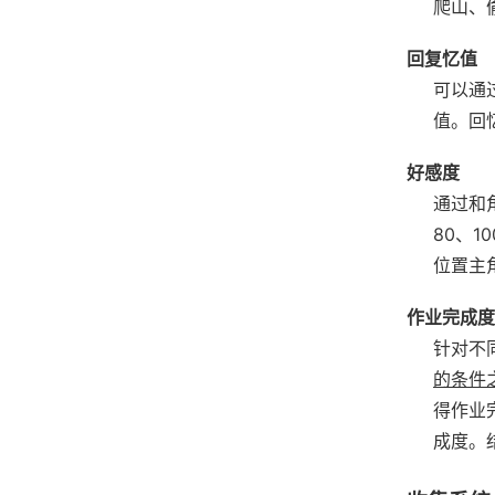
爬山、
回复忆值
可以通
值。
回
好感度
通过和
80、1
位置主
作业完成度
针对不
的条件
得作业
成度。