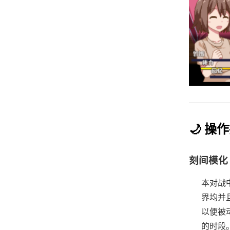
🌙 操
刻间模化
本对战
界均并
以便被
的时段