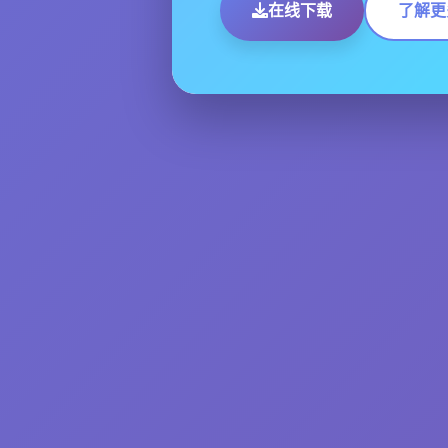
在线下载
了解更