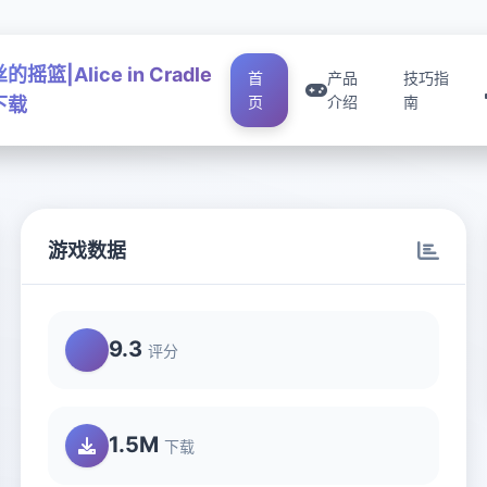
摇篮|Alice in Cradle
首
产品
技巧指
页
介绍
南
下载
游戏数据
9.3
评分
1.5M
下载