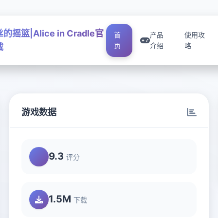
摇篮|Alice in Cradle官
首
产品
使用攻
页
介绍
略
载
游戏数据
9.3
评分
1.5M
下载