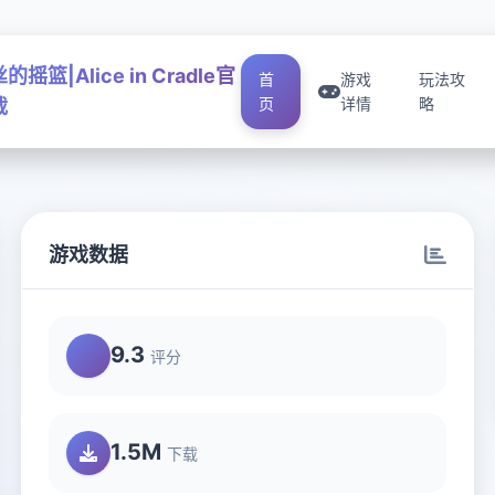
摇篮|Alice in Cradle官
首
游戏
玩法攻
页
详情
略
载
游戏数据
9.3
评分
1.5M
下载