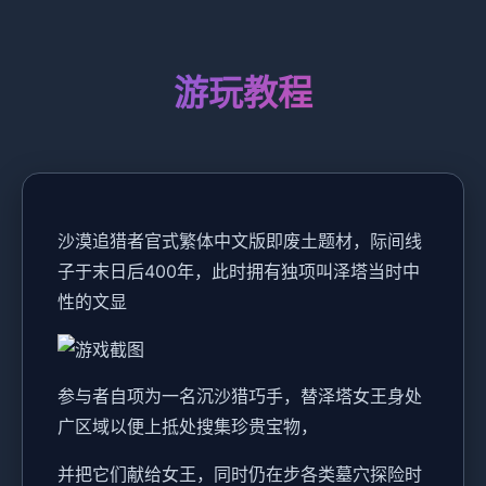
游玩教程
沙漠追猎者官式繁体中文版即
废土题材，际间线
子于末日后400年，此时拥有独项叫泽塔当时中
性的文显
参与者自项为一名沉沙猎巧手，替泽塔女王身处
广区域以便上抵处搜集珍贵宝物，
并把它们献给女王，同时仍在步各类墓穴探险时